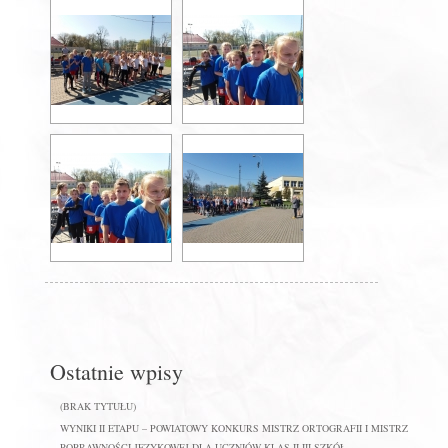
Ostatnie wpisy
(BRAK TYTUŁU)
WYNIKI II ETAPU – POWIATOWY KONKURS MISTRZ ORTOGRAFII I MISTRZ
POPRAWNOŚCI JĘZYKOWEJ DLA UCZNIÓW KLAS II-III SZKÓŁ