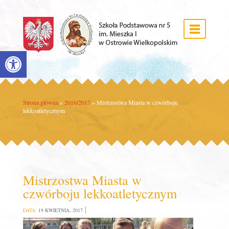
Open toolbar
Strona główna
»
2016/2017
»
Mistrzostwa Miasta w czwórboju
lekkoatletycznym
Mistrzostwa Miasta w
czwórboju lekkoatletycznym
DATA:
19 KWIETNIA, 2017