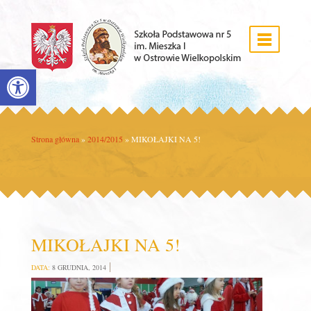
Open toolbar
Strona główna
»
2014/2015
»
MIKOŁAJKI NA 5!
MIKOŁAJKI NA 5!
DATA:
8 GRUDNIA, 2014