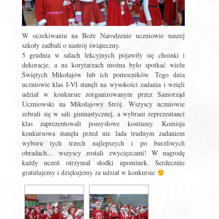
W oczekiwaniu na Boże Narodzenie uczniowie naszej
szkoły zadbali o nastrój świąteczny.
5 grudnia w salach lekcyjnych pojawiły się choinki i
dekoracje, a na korytarzach można było spotkać wielu
Świętych Mikołajów lub ich pomocników. Tego dnia
uczniowie klas I-VI stanęli na wysokości zadania i wzięli
udział w konkursie zorganizowanym przez Samorząd
Uczniowski na Mikołajowy Strój. Wszyscy uczniowie
zebrali się w sali gimnastycznej, a wybrani reprezentanci
klas zaprezentowali pomysłowe kostiumy. Komisja
konkursowa stanęła przed nie lada trudnym zadaniem
wyboru tych trzech najlepszych i po burzliwych
obradach… wszyscy zostali zwycięzcami! W nagrodę
każdy uczeń otrzymał słodki upominek. Serdecznie
gratulujemy i dziękujemy za udział w konkursie