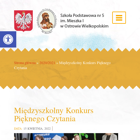
Open toolbar
Strona główna
»
2020/2021
»
Międzyszkolny Konkurs Pięknego
Czytania
Międzyszkolny Konkurs
Pięknego Czytania
DATA:
15 KWIETNIA, 2022