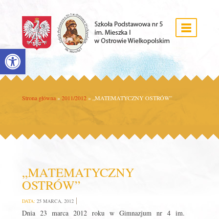
Open toolbar
Strona główna
»
2011/2012
»
„MATEMATYCZNY OSTRÓW”
„MATEMATYCZNY
OSTRÓW”
DATA:
25 MARCA, 2012
Dnia 23 marca 2012 roku w Gimnazjum nr 4 im.