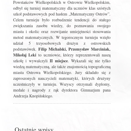
Powstańców Wielkopolskich w Ostrowie Wielkopolskim,
odbył się turniej matematyczny dla uczniów klas szóstych
szkoł podstawowych pod hasłem „Matematyczny Ostrów”.
Celem turnieju było rozbudzenie tendencji do stałego
zwiększania zasobu wiedzy, do poznawania swojego
miasta i okolic oraz rozwijanie umiejętności stosowania
metod matematycznych. W tegorocznym turnieju wzięło
udział 5 trzyosobowych drużyn z ostrowskich
Filip Michalski, Przemysław Marciniak,
podstawówek.
Mikołaj Leki
to uczniowie, którzy reprezentowali naszą
II miejsce
szkołę i wywalczyli
. Wykazali się nie tylko
wiedzą matematyczną, ale także znajomością topograficzną
miasta Ostrowa Wielkopolskiego. Jury składało się z
zaproszonych nauczycieli matematyki, których drużyny
uczestniczyły w turnieju. Wszyscy otrzymali dyplomy,
medale i nagrody z rąk dyrektora Gimnazjum pana
Andrzeja Knopińskiego.
Ostatnie wpisy