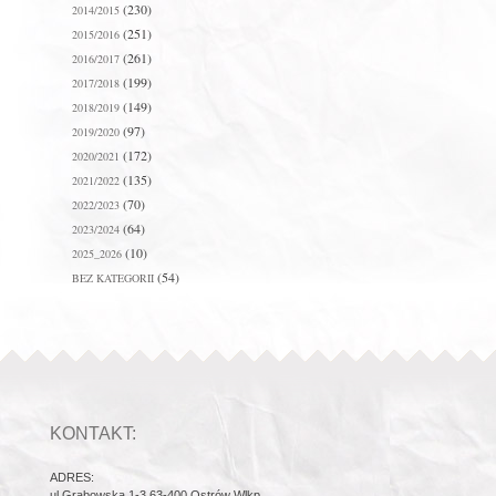
(230)
2014/2015
(251)
2015/2016
(261)
2016/2017
(199)
2017/2018
(149)
2018/2019
(97)
2019/2020
(172)
2020/2021
(135)
2021/2022
(70)
2022/2023
(64)
2023/2024
(10)
2025_2026
(54)
BEZ KATEGORII
KONTAKT:
ADRES:
ul.Grabowska 1-3 63-400 Ostrów Wlkp.