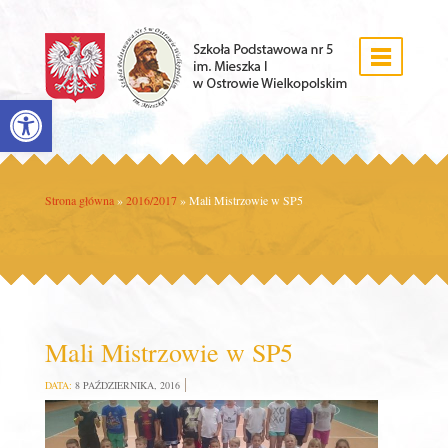
Open toolbar
Strona główna
»
2016/2017
»
Mali Mistrzowie w SP5
Mali Mistrzowie w SP5
DATA:
8 PAŹDZIERNIKA, 2016