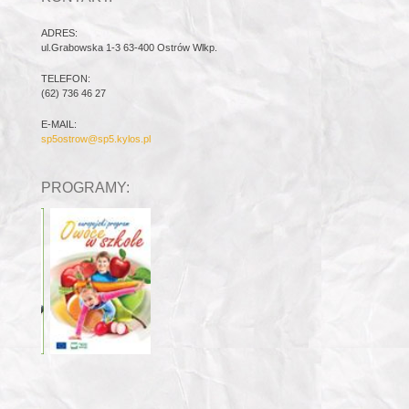
ADRES:
ul.Grabowska 1-3 63-400 Ostrów Wlkp.
TELEFON:
(62) 736 46 27
E-MAIL:
sp5ostrow@sp5.kylos.pl
PROGRAMY: