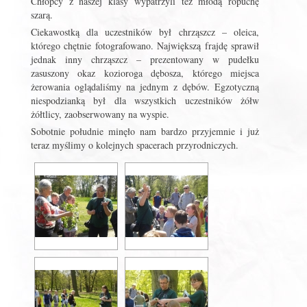
Chłopcy z naszej klasy wypatrzyli też młodą ropuchę
szarą.
Ciekawostką dla uczestników był chrząszcz – oleica,
którego chętnie fotografowano. Największą frajdę sprawił
jednak inny chrząszcz – prezentowany w pudełku
zasuszony okaz kozioroga dębosza, którego miejsca
żerowania oglądaliśmy na jednym z dębów. Egzotyczną
niespodzianką był dla wszystkich uczestników żółw
żółtlicy, zaobserwowany na wyspie.
Sobotnie południe minęło nam bardzo przyjemnie i już
teraz myślimy o kolejnych spacerach przyrodniczych.