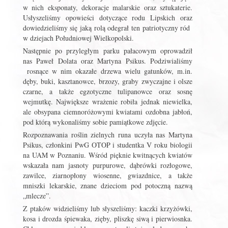
w nich eksponaty, dekoracje malarskie oraz sztukaterie.
Usłyszeliśmy opowieści dotyczące rodu Lipskich oraz
dowiedzieliśmy się jaką rolą odegrał ten patriotyczny ród
w dziejach Południowej Wielkopolski.
Następnie po przyległym parku pałacowym oprowadził
nas Paweł Dolata oraz Martyna Psikus. Podziwialiśmy
rosnące w nim okazałe drzewa wielu gatunków, m.in.
dęby, buki, kasztanowce, brzozy, graby zwyczajne i olsze
czarne, a także egzotyczne tulipanowce oraz sosnę
wejmutkę. Największe wrażenie robiła jednak niewielka,
ale obsypana ciemnoróżowymi kwiatami ozdobna jabłoń,
pod którą wykonaliśmy sobie pamiątkowe zdjęcie.
Rozpoznawania roślin zielnych runa uczyła nas Martyna
Psikus, członkini PwG OTOP i studentka V roku biologii
na UAM w Poznaniu. Wśród pięknie kwitnących kwiatów
wskazała nam jasnoty purpurowe, dąbrówki rozłogowe,
zawilce, ziarnopłony wiosenne, gwiazdnice, a także
mniszki lekarskie, znane dzieciom pod potoczną nazwą
„mlecze”.
Z ptaków widzieliśmy lub słyszeliśmy: kaczki krzyżówki,
kosa i drozda śpiewaka, zięby, pliszkę siwą i pierwiosnka.