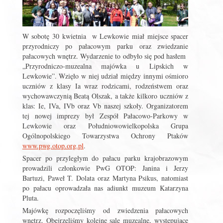
W sobotę 30 kwietnia w Lewkowie miał miejsce spacer
przyrodniczy po pałacowym parku oraz zwiedzanie
pałacowych wnętrz. Wydarzenie to odbyło się pod hasłem
„Przyrodniczo-muzealna majówka u Lipskich w
Lewkowie”. Wzięło w niej udział między innymi ośmioro
uczniów z klasy Ia wraz rodzicami, rodzeństwem oraz
wychowawczynią Beatą Olszak, a także kilkoro uczniów z
klas: Ie, IVa, IVb oraz Vb naszej szkoły. Organizatorem
tej nowej imprezy był Zespół Pałacowo-Parkowy w
Lewkowie oraz Południowowielkopolska Grupa
Ogólnopolskiego Towarzystwa Ochrony Ptaków
www.pwg.otop.org.pl
.
Spacer po przyległym do pałacu parku krajobrazowym
prowadzili członkowie PwG OTOP: Janina i Jerzy
Bartuzi, Paweł T. Dolata oraz Martyna Psikus, natomiast
po pałacu oprowadzała nas adiunkt muzeum Katarzyna
Pluta.
Majówkę rozpoczęliśmy od zwiedzenia pałacowych
wnętrz. Obejrzeliśmy kolejne sale muzealne, występujące