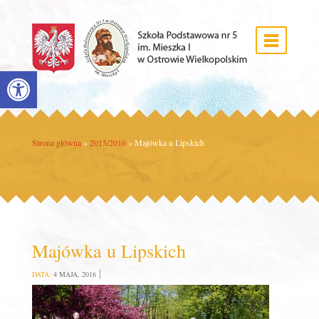
Open toolbar
Strona główna
»
2015/2016
»
Majówka u Lipskich
Majówka u Lipskich
DATA:
4 MAJA, 2016