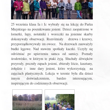
25 września klasa Ia i Ic wybrały się na lekcję do Parku
Miejskiego na poszukiwanie jesieni. Dzieci zaopatrzone w
lornetki, lupy, notatniki i woreczki na jesienne skarby
dokonywały obserwacji. Rozróżniały drzewa i krzewy,
przyporządkowywały im owoce. Na drzewach zauważyły
budki lęgowe. Nad stawem spotkały kaczki. Uczyły się
odróżniać po upierzeniu samca od samicy. Poznały
środowisko, w którym te ptaki żyją. Słuchały dźwięków
przyrody, poczuły zapach jesieni, zbierały liście, kasztany,
żołędzie i inne dary jesieni, które wykorzystają na
zajęciach plastycznych. Lekcja w terenie była dla dzieci
innym doświadczeniem, bardzo interesującym,
inspirującym do codziennych obserwacji.