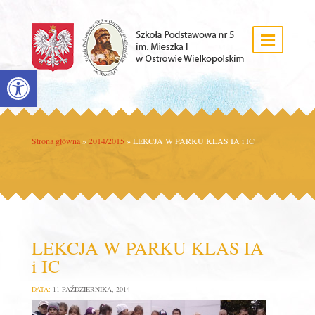
Open toolbar
Strona główna
»
2014/2015
»
LEKCJA W PARKU KLAS IA i IC
LEKCJA W PARKU KLAS IA
i IC
DATA:
11 PAŹDZIERNIKA, 2014