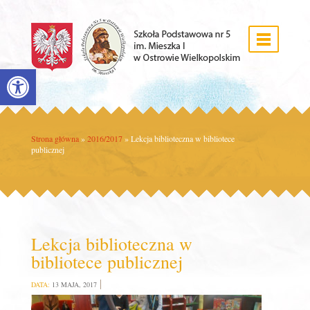
Open toolbar
Strona główna
»
2016/2017
»
Lekcja biblioteczna w bibliotece
publicznej
Lekcja biblioteczna w
bibliotece publicznej
DATA:
13 MAJA, 2017