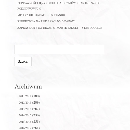
POPRAWNOŚCI JĘZYKOWEJ DLA UCZNIÓW KLAS II-III SZKÓŁ
PODSTAWOWYCH
MISTRZ ORTOGRAFII – DYKTANDO
REKRUTACJA NA ROK SZKOLNY 2026/2027
ZAPRASZAMY NA DRZWI OTWARTE SZKOŁY – 5 LUTEGO 2026
Szukaj
na
stronie:
Archiwum
(180)
2011/2012
(209)
2012/2013
(267)
2013/2014
(230)
2014/2015
(251)
2015/2016
(261)
2016/2017