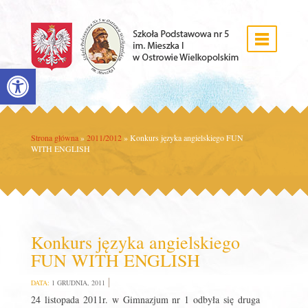
Open toolbar
Strona główna
»
2011/2012
»
Konkurs języka angielskiego FUN
WITH ENGLISH
Konkurs języka angielskiego
FUN WITH ENGLISH
DATA:
1 GRUDNIA, 2011
24 listopada 2011r. w Gimnazjum nr 1 odbyła się druga