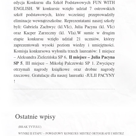
edycja Konkursu dla Szkół Podstawowych FUN WITH
ENGLISH. W konkursie wzięło udział 7 ostrowskich
szkół podstawowych, które wcześniej przeprowadziły
eliminacje wewnątrzszkolne. Reprezentatami naszej szkoły
byli: Gabriela Zachwyc (kl.VIc), Julia Pacyna (kl. VIc)
oraz Kacper Zarzeczny (kl. VIa).W sumie w drugim
etapie konkursu wzięło udział 21 uczniów, którzy
zaprezentowali wysoki poziom wiedzy i umiejętności.
Komisja konkursowa wyłoniła trzech laureatów: I miejsce
II miejsce – Julia Pacyna
– Aleksandra Zielezińska SP 6,
SP 5
, III miejsce – Mikołaj Palczewski SP 1. Zwycięscy
otrzymali nagrody książkowe oraz drobne nagrody
rzeczowe. Gratulacje dla naszej laureatki -JULII PACYNY
!
Ostatnie wpisy
(BRAK TYTUŁU)
WYNIKI II ETAPU – POWIATOWY KONKURS MISTRZ ORTOGRAFII I MISTRZ