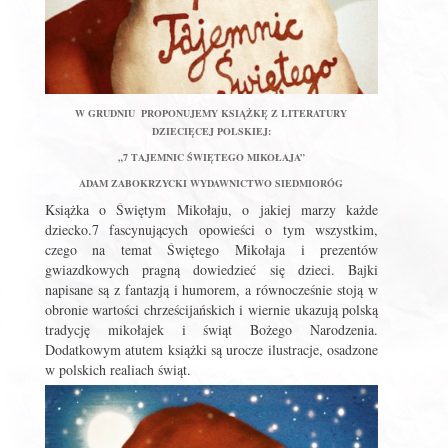
W GRUDNIU PROPONUJEMY KSIĄŻKĘ Z LITERATURY
DZIECIĘCEJ POLSKIEJ:
„7 TAJEMNIC ŚWIĘTEGO MIKOŁAJA”
ADAM ZABOKRZYCKI WYDAWNICTWO SIEDMIORÓG
Książka o Świętym Mikołaju, o jakiej marzy każde
dziecko.7 fascynujących opowieści o tym wszystkim,
czego na temat Świętego Mikołaja i prezentów
gwiazdkowych pragną dowiedzieć się dzieci. Bajki
napisane są z fantazją i humorem, a równocześnie stoją w
obronie wartości chrześcijańskich i wiernie ukazują polską
tradycję mikołajek i świąt Bożego Narodzenia.
Dodatkowym atutem książki są urocze ilustracje, osadzone
w polskich realiach świąt.