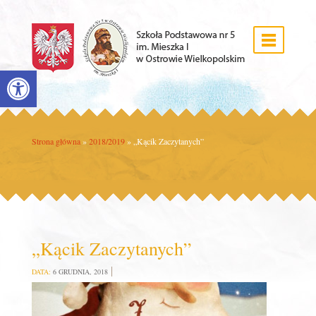
Open toolbar
Strona główna
»
2018/2019
»
„Kącik Zaczytanych”
„Kącik Zaczytanych”
DATA:
6 GRUDNIA, 2018