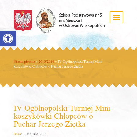
Open toolbar
Strona główna
»
2013/2014
»
IV Ogólnopolski Turniej Mini-
koszykówki Chłopców o Puchar Jerzego Ziętka
IV Ogólnopolski Turniej Mini-
koszykówki Chłopców o
Puchar Jerzego Ziętka
DATA:
31 MARCA, 2014