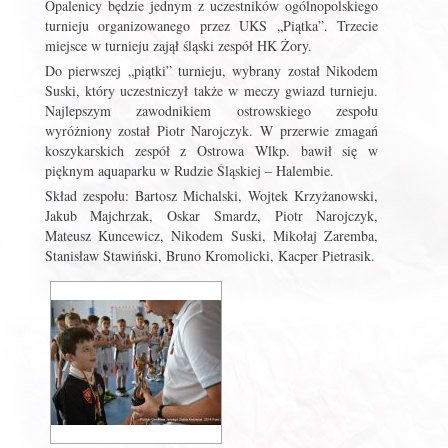
Opalenicy będzie jednym z uczestników ogólnopolskiego
turnieju organizowanego przez UKS „Piątka”. Trzecie
miejsce w turnieju zajął śląski zespół HK Żory.
Do pierwszej „piątki” turnieju, wybrany został Nikodem
Suski, który uczestniczył także w meczy gwiazd turnieju.
Najlepszym zawodnikiem ostrowskiego zespołu
wyróżniony został Piotr Narojczyk. W przerwie zmagań
koszykarskich zespół z Ostrowa Wlkp. bawił się w
pięknym aquaparku w Rudzie Śląskiej – Halembie.
Skład zespołu: Bartosz Michalski, Wojtek Krzyżanowski,
Jakub Majchrzak, Oskar Smardz, Piotr Narojczyk,
Mateusz Kuncewicz, Nikodem Suski, Mikołaj Zaremba,
Stanisław Stawiński, Bruno Kromolicki, Kacper Pietrasik.