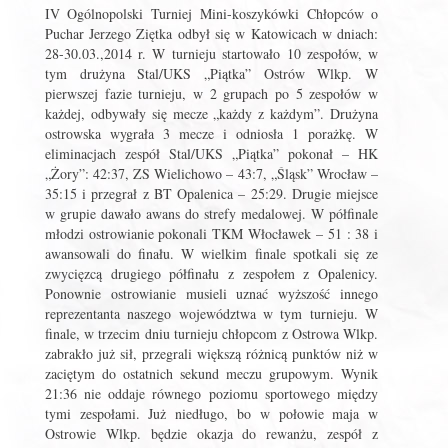
IV Ogólnopolski Turniej Mini-koszykówki Chłopców o
Puchar Jerzego Ziętka odbył się w Katowicach w dniach:
28-30.03.,2014 r. W turnieju startowało 10 zespołów, w
tym drużyna Stal/UKS „Piątka” Ostrów Wlkp. W
pierwszej fazie turnieju, w 2 grupach po 5 zespołów w
każdej, odbywały się mecze „każdy z każdym”. Drużyna
ostrowska wygrała 3 mecze i odniosła 1 porażkę. W
eliminacjach zespół Stal/UKS „Piątka” pokonał – HK
„Żory”: 42:37, ZS Wielichowo – 43:7, „Śląsk” Wrocław –
35:15 i przegrał z BT Opalenica – 25:29. Drugie miejsce
w grupie dawało awans do strefy medalowej. W półfinale
młodzi ostrowianie pokonali TKM Włocławek – 51 : 38 i
awansowali do finału. W wielkim finale spotkali się ze
zwycięzcą drugiego półfinału z zespołem z Opalenicy.
Ponownie ostrowianie musieli uznać wyższość innego
reprezentanta naszego województwa w tym turnieju. W
finale, w trzecim dniu turnieju chłopcom z Ostrowa Wlkp.
zabrakło już sił, przegrali większą różnicą punktów niż w
zaciętym do ostatnich sekund meczu grupowym. Wynik
21:36 nie oddaje równego poziomu sportowego między
tymi zespołami. Już niedługo, bo w połowie maja w
Ostrowie Wlkp. będzie okazja do rewanżu, zespół z