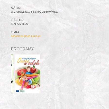
ADRES:
ul.Grabowska 1-3 63-400 Ostrów Wlkp.
TELEFON:
(62) 736 46 27
E-MAIL:
sp5ostrow@sp5.kylos.pl
PROGRAMY: