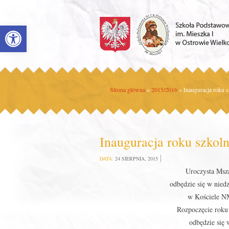
Open toolbar
Strona główna
»
2015/2016
»
Inauguracja roku 
Inauguracja roku szkol
DATA:
24 SIERPNIA, 2015
Uroczysta Msz
odbędzie się w nied
w Kościele N
Rozpoczęcie roku 
odbędzie się w