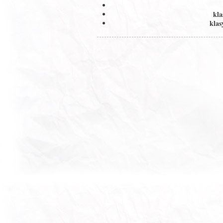
kla
kla