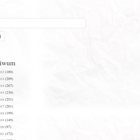
hiwum
(180)
012
(209)
013
(267)
014
(230)
015
(251)
016
(261)
017
(199)
018
(149)
019
(97)
020
(172)
021