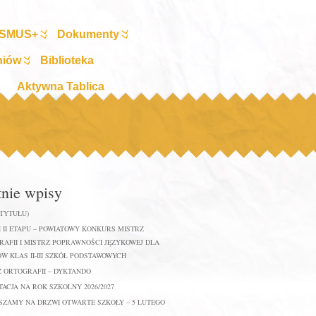
SMUS+
Dokumenty
niów
Biblioteka
Aktywna Tablica
tnie wpisy
 TYTUŁU)
 II ETAPU – POWIATOWY KONKURS MISTRZ
AFII I MISTRZ POPRAWNOŚCI JĘZYKOWEJ DLA
W KLAS II-III SZKÓŁ PODSTAWOWYCH
Z ORTOGRAFII – DYKTANDO
ACJA NA ROK SZKOLNY 2026/2027
SZAMY NA DRZWI OTWARTE SZKOŁY – 5 LUTEGO