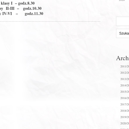
klasy I – godz.8.30
sy II-III – godz.10.30
sy IV-VI – godz.11.30
Szukaj
na
stronie:
Arc
2011/2
2012/2
2013/2
2014/2
2015/2
2016/2
2017/2
2018/2
2019/2
2020/2