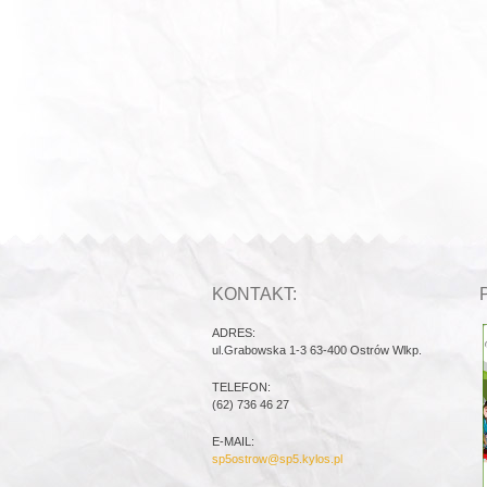
KONTAKT:
ADRES:
ul.Grabowska 1-3 63-400 Ostrów Wlkp.
TELEFON:
(62) 736 46 27
E-MAIL:
sp5ostrow@sp5.kylos.pl