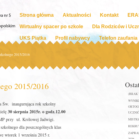
Strona główna
Aktualności
Kontakt
ERA
Wirtualny spacer po szkole
Dla Rodziców i Ucz
UKS Piątka
Profil nabywcy
Telefon zaufania
szkolnego 2015/2016
Osta
nego 2015/2016
(BRAK
WYNIKI
a Św. inaugurująca rok szkolny
ORTOGR
30 sierpnia 2015r. o godz.12.00
zielę
UCZNIÓ
MP przy ul. Królowej Jadwigi.
MISTR
REKRUT
szkolnego dla poszczególnych klas
ZAPRA
e wtorek 1 września 2015 r.
2026