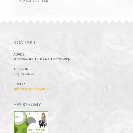
(54)
BEZ KATEGORII
KONTAKT:
ADRES:
ul.Grabowska 1-3 63-400 Ostrów Wlkp.
TELEFON:
(62) 736 46 27
E-MAIL:
sp5ostrow@sp5.kylos.pl
PROGRAMY: