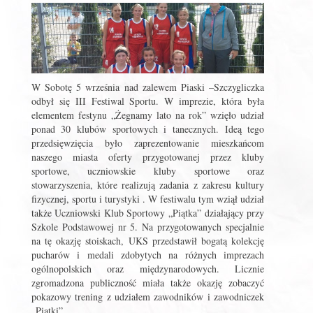
W Sobotę 5 września nad zalewem Piaski –Szczygliczka
odbył się III Festiwal Sportu. W imprezie, która była
elementem festynu „Żegnamy lato na rok” wzięło udział
ponad 30 klubów sportowych i tanecznych. Ideą tego
przedsięwzięcia było zaprezentowanie mieszkańcom
naszego miasta oferty przygotowanej przez kluby
sportowe, uczniowskie kluby sportowe oraz
stowarzyszenia, które realizują zadania z zakresu kultury
fizycznej, sportu i turystyki . W festiwalu tym wziął udział
także Uczniowski Klub Sportowy „Piątka” działający przy
Szkole Podstawowej nr 5. Na przygotowanych specjalnie
na tę okazję stoiskach, UKS przedstawił bogatą kolekcję
pucharów i medali zdobytych na różnych imprezach
ogólnopolskich oraz międzynarodowych. Licznie
zgromadzona publiczność miała także okazję zobaczyć
pokazowy trening z udziałem zawodników i zawodniczek
„Piątki”.