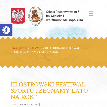
Open toolbar
Strona główna
»
2015/2016
»
III OSTROWSKI FESTIWAL
SPORTU „ŻEGNAMY LATO NA ROK”
III OSTROWSKI FESTIWAL
SPORTU „ŻEGNAMY LATO
NA ROK”
DATA:
6 WRZEŚNIA, 2015