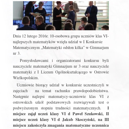
Dnia 12 lutego 2016r. 10-osobowa grupa uczniów klas VI-
najlepszych matematyków wzięła udział w I Konkursie
Matematycznym „Matematyki odsłon kilka” w Gimnazjum
nr 3.
Pomysłodawcami i organizatorami konkursu byli
nauczyciele matematyki Gimnazjum nr 3 oraz nauczyciele
matematyki z I Liceum Ogólnokształcącego w Ostrowie
Wielkopolskim.
Uczniowie biorący udział w konkursie uczestniczyli w
zajęciach na temat rachunku prawdopodobieństwa.
Następnie najlepsi matematycy-uczniowie klas VI z
ostrowskich szkół podstawowych rozwiązywali test o
I
podwyższonym stopniu trudności matematycznych.
miejsce zajął uczeń klasy VI d Paweł Szukowski, II
miejsce uczeń klasy VI d Jakub Skoczyński, na III
miejscu zakończyła zmagania matematyczne uczennica