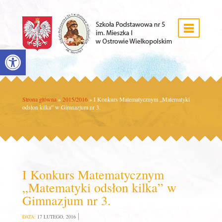
Open toolbar
Strona główna
»
2015/2016
»
I Konkurs Matematycznym „Matematyki
odsłon kilka” w Gimnazjum nr 3.
I Konkurs Matematycznym
„Matematyki odsłon kilka” w
Gimnazjum nr 3.
DATA:
17 LUTEGO, 2016