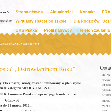
Strona główna
Aktualności
Kontakt
ERA
Wirtualny spacer po szkole
Dla Rodziców i Ucz
UKS Piątka
Profil nabywcy
Telefon zaufania
może zostać „Ostrowianinem Roku”
Osta
zostać „Ostrowianinem Roku”
(BRAK
WYNIKI
sy VIa z naszej szkoły, został nominowany w plebiscycie
ORTOGR
oku w kategorii MŁODY TALENT.
UCZNIÓ
MTR.1 możecie Państwo poprzeć jego kandydaturę.
MISTR
Głosować
REKRUT
a do 21 marca 2012r.
ZAPRA
2026