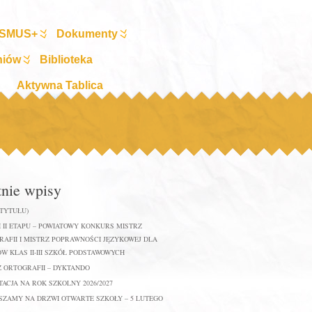
SMUS+
Dokumenty
niów
Biblioteka
Aktywna Tablica
tnie wpisy
 TYTUŁU)
 II ETAPU – POWIATOWY KONKURS MISTRZ
AFII I MISTRZ POPRAWNOŚCI JĘZYKOWEJ DLA
W KLAS II-III SZKÓŁ PODSTAWOWYCH
Z ORTOGRAFII – DYKTANDO
ACJA NA ROK SZKOLNY 2026/2027
SZAMY NA DRZWI OTWARTE SZKOŁY – 5 LUTEGO