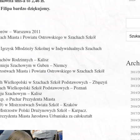
kowita sms-a to 2,46 zł.
Filipa bardzo dziękujemy.
Szukaj
na
niorów – Warszawa 2011
stronie:
wach Miasta i Powiatu Ostrowskiego w Szachach Szkół
 Igrzysk Młodzieży Szkolnej w Indywidualnych Szachach
zachów Rodzinnych – Kalisz
Arc
rnieju Szachowym w Guben – Niemcy
zostwach Miasta i Powiatu Ostrowskiego w Szachach Szkół
2011/2
2012/2
ch Wielkopolski w Szachach Szkół Podstawowych – Zbąszyń
2013/2
wach Wielkopolski Szkół Podstawowych – Poznań
eju Szachowym – Kalisz
2014/2
p. o Puchar Prezydenta Miasta
2015/2
99) w Mistrzostwach Świata Szkół – Kraków
2016/2
 Mistrzostw Polski Drużynowych Szkół – Karpacz.
2017/2
rezydenta Miasta Jarosława Urbaniaka za całokształt
2018/2
2019/2
2020/2