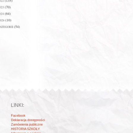
(135)
022
(70)
023
(64)
024
(10)
026
(54)
ATEGORII
LINKI:
Facebook
Deklaracja dostępności
Zamówienia publiczne
HISTORIA SZKOŁY