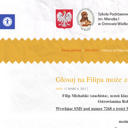
Open toolbar
Strona główna
»
2011/2012
»
Głosuj na Filipa 
Głosuj na Filipa może 
DATA:
11 MARCA, 2012
Filip Michalski (szachista), uczeń kla
Ostrowianina R
Wysyłając SMS pod numer 7268 o treści 
możn