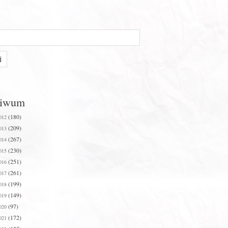
hiwum
(180)
012
(209)
013
(267)
014
(230)
015
(251)
016
(261)
017
(199)
018
(149)
019
(97)
020
(172)
021