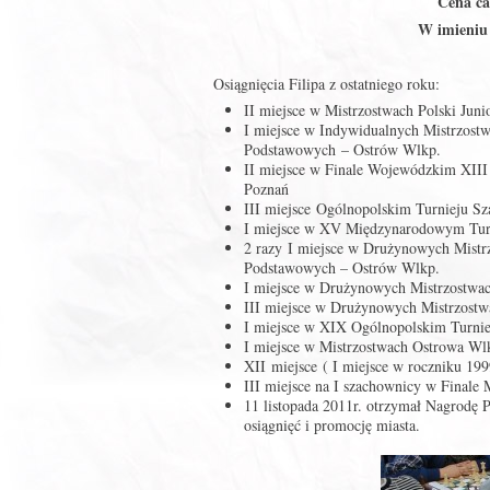
Cena cał
W imieniu 
Osiągnięcia Filipa z ostatniego roku:
II miejsce w Mistrzostwach Polski Ju
I miejsce w Indywidualnych Mistrzost
Podstawowych – Ostrów Wlkp.
II miejsce w Finale Wojewódzkim XIII
Poznań
III miejsce Ogólnopolskim Turnieju S
I miejsce w XV Międzynarodowym Tu
2 razy I miejsce w Drużynowych Mistr
Podstawowych – Ostrów Wlkp.
I miejsce w Drużynowych Mistrzostwa
III miejsce w Drużynowych Mistrzost
I miejsce w XIX Ogólnopolskim Turni
I miejsce w Mistrzostwach Ostrowa Wlk
XII miejsce ( I miejsce w roczniku 19
III miejsce na I szachownicy w Finale
11 listopada 2011r. otrzymał Nagrodę P
osiągnięć i promocję miasta.