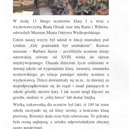
W środę 13 lutego uczniowie klasy I a wraz z
wychowawczynią Beatą Olszak oraz tatą Kazia i Wiktora,
odwiedzili Muzeum Miasta Ostrowa Wielkopolskiego.
Celem naszej wizyty był udział w lekcji muzealnej pod
tytułem „Gdy pradziadek był sztubakiem”. Kustosz
muzeum – Barbara Jarosz – przybliżyła uczniom dzieje
ostrowskiej oświaty od XVIII wieku do okresu
międzywojennego. Ukazała dzieciom życie codzienne w
dawnej szkole od wyposażenia klasy, tornistra, mundurka
uczniowskiego, po relacje panujące miedzy uczniem a
wychowawcą. Dzieci dowiedziały się m.in., że dawniej za
niepodporządkowanie się do reguł i zasad panujących w
szkole groziły surowe kary. I tak uczeń mógł klęczeć na
grochu, siedzieć w „oślej ławce” lub dostać linijką.
Wielką ciekawostką dla uczniów był fakt, iż 100 lat temu
szkołę zaczynało się od klasy szóstej, a kończono klasą
pierwszą. Również skala ocen była odwrócona. To jedynka
była oceną najlepszą, a szóstka odpowiednikiem obecnej
oceny negatywnej.