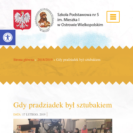
Open toolbar
Strona główna
»
2018/2019
»
Gdy pradziadek był sztubakiem
Gdy pradziadek był sztubakiem
DATA:
17 LUTEGO, 2019