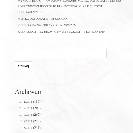
WYNIKI II ETAPU – POWIATOWY KONKURS MISTRZ ORTOGRAFII I MISTRZ
POPRAWNOŚCI JĘZYKOWEJ DLA UCZNIÓW KLAS II-III SZKÓŁ
PODSTAWOWYCH
MISTRZ ORTOGRAFII – DYKTANDO
REKRUTACJA NA ROK SZKOLNY 2026/2027
ZAPRASZAMY NA DRZWI OTWARTE SZKOŁY – 5 LUTEGO 2026
Szukaj
na
stronie:
Archiwum
(180)
2011/2012
(209)
2012/2013
(267)
2013/2014
(230)
2014/2015
(251)
2015/2016