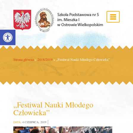
Open toolbar
Strona główna
»
2018/2019
»
„Festiwal Nauki Młodego Człowieka”
„Festiwal Nauki Młodego
Człowieka”
DATA:
4 CZERWCA, 2019