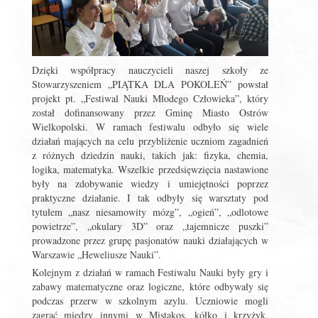
Dzięki współpracy nauczycieli naszej szkoły ze
Stowarzyszeniem „PIĄTKA DLA POKOLEŃ” powstał
projekt pt. „Festiwal Nauki Młodego Człowieka”, który
został dofinansowany przez Gminę Miasto Ostrów
Wielkopolski. W ramach festiwalu odbyło się wiele
działań mających na celu przybliżenie uczniom zagadnień
z różnych dziedzin nauki, takich jak: fizyka, chemia,
logika, matematyka. Wszelkie przedsięwzięcia nastawione
były na zdobywanie wiedzy i umiejętności poprzez
praktyczne działanie. I tak odbyły się warsztaty pod
tytułem „nasz niesamowity mózg”, „ogień”, „odlotowe
powietrze”, „okulary 3D” oraz „tajemnicze puszki”
prowadzone przez grupę pasjonatów nauki działających w
Warszawie „Heweliusze Nauki”.
Kolejnym z działań w ramach Festiwalu Nauki były gry i
zabawy matematyczne oraz logiczne, które odbywały się
podczas przerw w szkolnym azylu. Uczniowie mogli
zagrać między innymi w Mistakos, kółko i krzyżyk,