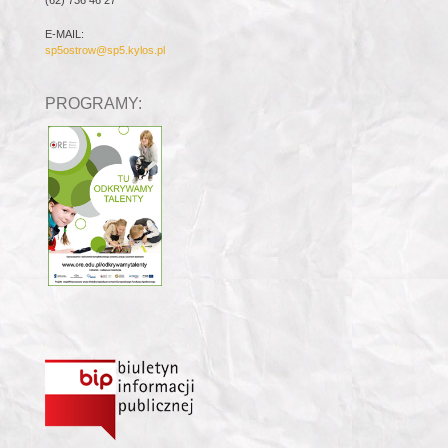
(62) 736 46 27
E-MAIL:
sp5ostrow@sp5.kylos.pl
PROGRAMY: