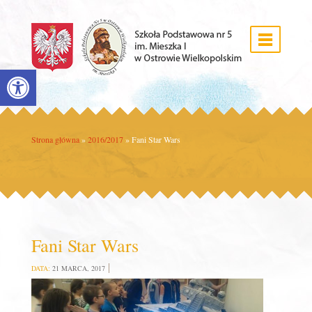
Open toolbar
Strona główna
»
2016/2017
»
Fani Star Wars
Fani Star Wars
DATA:
21 MARCA, 2017