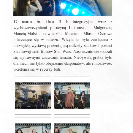
17 marca br. klasa II b integracyjna wraz z
wychowawczyniami p.Lucyną Łukomską i Małgorzatą
Monetą-Molską odwiedziła Muzeum Miasta Ostrowa
mieszczące się w ratuszu. Wizyta ta była zawiązana z
niezwykłą wystawą prezentującą makiety statków i postaci
z kultowej serii filmów Star Wars. Nasi uczniowie okazali
się wytrawnymi znawcami tematu. Niebywałą gratką było
dla niech nie tylko obejrzenie eksponatów, ale i możliwość
wcielenia się w rycerzy Jedi.