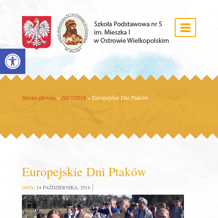
Open toolbar
Strona główna
»
2017/2018
»
Europejskie Dni Ptaków
Europejskie Dni Ptaków
DATA:
14 PAŹDZIERNIKA, 2018