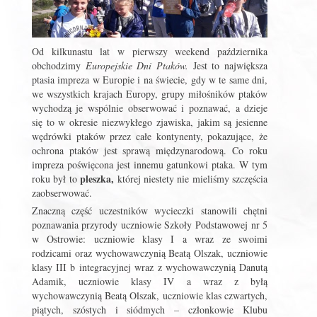
Od kilkunastu lat w pierwszy weekend października
obchodzimy
Europejskie Dni Ptaków.
Jest to największa
ptasia impreza w Europie i na świecie, gdy w te same dni,
we wszystkich krajach Europy, grupy miłośników ptaków
wychodzą je wspólnie obserwować i poznawać, a dzieje
się to w okresie niezwykłego zjawiska, jakim są jesienne
wędrówki ptaków przez całe kontynenty, pokazujące, że
ochrona ptaków jest sprawą międzynarodową. Co roku
impreza poświęcona jest innemu gatunkowi ptaka. W tym
pleszka,
roku był to
której niestety nie mieliśmy szczęścia
zaobserwować.
Znaczną część uczestników wycieczki stanowili chętni
poznawania przyrody uczniowie Szkoły Podstawowej nr 5
w Ostrowie: uczniowie klasy I a wraz ze swoimi
rodzicami oraz wychowawczynią Beatą Olszak, uczniowie
klasy III b integracyjnej wraz z wychowawczynią Danutą
Adamik, uczniowie klasy IV a wraz z byłą
wychowawczynią Beatą Olszak, uczniowie klas czwartych,
piątych, szóstych i siódmych – członkowie Klubu