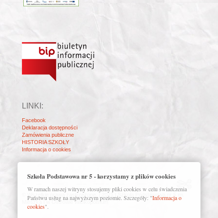
LINKI:
Facebook
Deklaracja dostępności
Zamówienia publiczne
HISTORIA SZKOŁY
Informacja o cookies
Szkoła Podstawowa nr 5 - korzystamy z plików cookies
W ramach naszej witryny stosujemy pliki cookies w celu świadczenia
© Wszelkie prawa zastrzeżone. | 2021 | Szkoła Podstawowa nr 5 im.
Państwu usług na najwyższym poziomie. Szczegóły: "
Informacja o
Mieszka I w Ostrowie Wielkopolskim
cookies
".