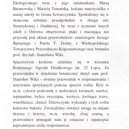
Ekologicznego wraz z jego opiekunkami Marią
Baranowską i Mariolą Tomańską, kolejna nauczycielka z
naszej szkoły to Iwona Szwarczyńska. Spotkaliśmy się w
słoneczne sobotnie przedpołudnie u zbiegu ulic
Strumykowej i Osadniczej, by wraz z uczniami innych
szkół z Ostrowa obserwować ptaki i otaczającą nas
przyrodę pod okiem przewodników: ornitologów Jerzego
Bartuziego i Pawła T. Dolaty z Wielkopolskiego
Towarzystwa Przyrodniczo-Krajoznawczego oraz botanika
prof. dra hab. Stanisława Wiki.
Spacerowym krokiem udaliśmy się w kierunku
Rodzinnego Ogrodu Działkowego im. 22 Lipca. Za
przewodnika w dziedzinie botanicznej służył nam prof.
Stanisław Wika – świetny przewodnik w rozpoznawaniu i
nazywaniu spotykanych podczas spaceru roślin. Były to
m.in. cykoria podróżnik o niebieskich kwiatach, nawłoć,
topinambur, bylica zwyczajna, wrotycz, kwitnące trawy,
winobluszcz, chmiel. Dziewczynki wykonały z tych roślin
kolorowe bukiety. Zwracaliśmy również uwagę na mijane
drzewa i krzewy, m.in. wierzbę, olszę czarną, a
przewodnicy pomagali nam je oznaczać i zapamiętać
najważniejsze cechy rozpoznawcze.