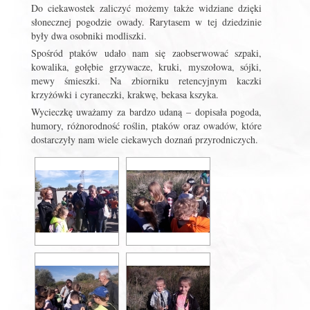
Do ciekawostek zaliczyć możemy także widziane dzięki
słonecznej pogodzie owady. Rarytasem w tej dziedzinie
były dwa osobniki modliszki.
Spośród ptaków udało nam się zaobserwować szpaki,
kowalika, gołębie grzywacze, kruki, myszołowa, sójki,
mewy śmieszki. Na zbiorniku retencyjnym kaczki
krzyżówki i cyraneczki, krakwę, bekasa kszyka.
Wycieczkę uważamy za bardzo udaną – dopisała pogoda,
humory, różnorodność roślin, ptaków oraz owadów, które
dostarczyły nam wiele ciekawych doznań przyrodniczych.