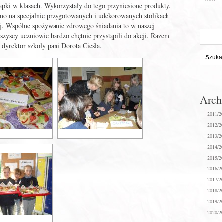
apki w klasach. Wykorzystały do tego przyniesione produkty.
o na specjalnie przygotowanych i udekorowanych stolikach
nej. Wspólne spożywanie zdrowego śniadania to w naszej
Szukaj
 wszyscy uczniowie bardzo chętnie przystąpili do akcji. Razem
na
 dyrektor szkoły pani Dorota Cieśla.
stronie:
Arc
2011/2
2012/2
2013/2
2014/2
2015/2
2016/2
2017/2
2018/2
2019/2
2020/2