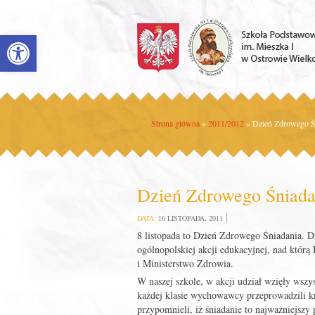
Open toolbar
Strona główna
»
2011/2012
»
Dzień Zdrowego Ś
Dzień Zdrowego Śniada
DATA:
16 LISTOPADA, 2011
8 listopada to Dzień Zdrowego Śniadania. Dz
ogólnopolskiej akcji edukacyjnej, nad któr
i Ministerstwo Zdrowia.
W naszej szkole, w akcji udział wzięły wszy
każdej klasie wychowawcy przeprowadzili k
przypomnieli, iż śniadanie to najważniejszy