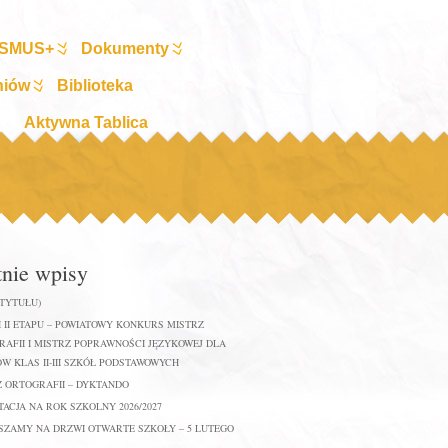
SMUS+
Dokumenty
niów
Biblioteka
Aktywna Tablica
tnie wpisy
 TYTUŁU)
 II ETAPU – POWIATOWY KONKURS MISTRZ
AFII I MISTRZ POPRAWNOŚCI JĘZYKOWEJ DLA
W KLAS II-III SZKÓŁ PODSTAWOWYCH
Z ORTOGRAFII – DYKTANDO
ACJA NA ROK SZKOLNY 2026/2027
SZAMY NA DRZWI OTWARTE SZKOŁY – 5 LUTEGO