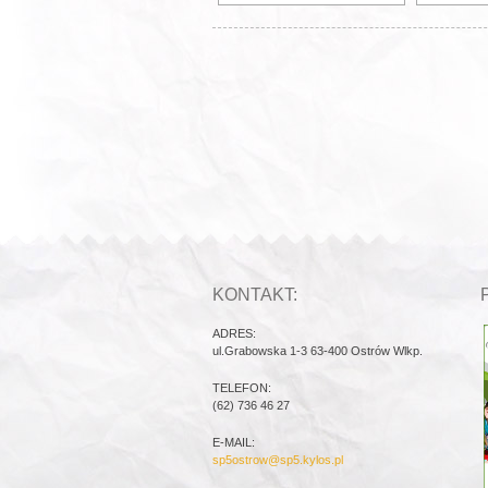
KONTAKT:
ADRES:
ul.Grabowska 1-3 63-400 Ostrów Wlkp.
TELEFON:
(62) 736 46 27
E-MAIL:
sp5ostrow@sp5.kylos.pl