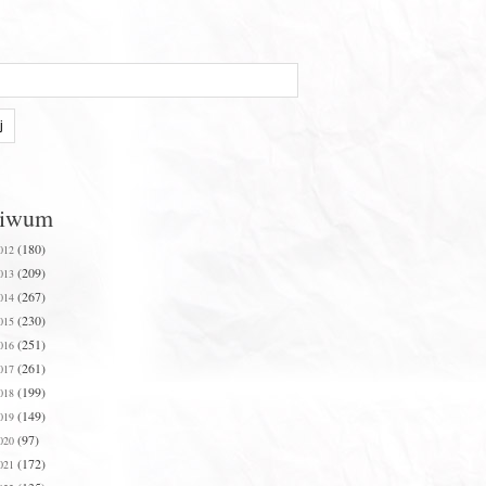
hiwum
(180)
012
(209)
013
(267)
014
(230)
015
(251)
016
(261)
017
(199)
018
(149)
019
(97)
020
(172)
021