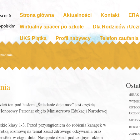
Strona główna
Aktualności
Kontakt
ERA
Wirtualny spacer po szkole
Dla Rodziców i Ucz
UKS Piątka
Profil nabywcy
Telefon zaufania
niadania
Osta
nia
(BRAK
WYNIKI
ień ten pod hasłem „Śniadanie daje moc” jest częścią
ORTOGR
ą Honorowy Patronat objęło Ministerstwo Edukacji Narodowej
UCZNIÓ
MISTR
stkie klasy 1-3. Przed przystąpieniem do robienia kanapek w
REKRUT
rótką rozmowę na temat zasad zdrowego odżywiania oraz
ZAPRA
 posiłek w ciągu dnia. Następnie dzieci pod czujnym okiem
2026