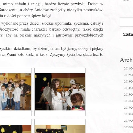
i, mimo chłodu i śniegu, bardzo licznie przybyli. Dzieci w
arodzeniu, a chóry Aniołów zachęciły nie tylko pastuszków,
a radości poprzez śpiew kolęd.
Szukaj
 wykonane przez dzieci, słodkie upominki, życzenia, całusy i
na
roczystość miała charakter bardzo odświętny, także dzięki
stronie:
y, aby na pięknie nakrytych i gustownie przyozdobionych
ystkim dziadkom, by dzień jak ten był jasny, dobry i piękny
e za Wami szło krok, w krok. Życzymy życia bez śladu łez, to
Arc
2011/2
2012/2
2013/2
2014/2
2015/2
2016/2
2017/2
2018/2
2019/2
2020/2