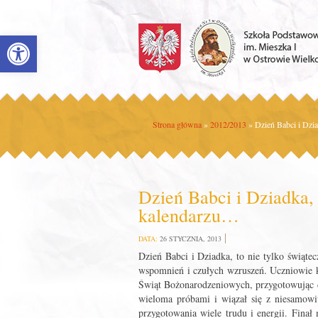
Open toolbar
Strona główna
»
2012/2013
»
Dzień Babci i Dzia
Dzień Babci i Dziadka, 
kalendarzu…
DATA:
26 STYCZNIA, 2013
Dzień Babci i Dziadka, to nie tylko świątec
wspomnień i czułych wzruszeń. Uczniowie k
Świąt Bożonarodzeniowych, przygotowując 
wieloma próbami i wiązał się z niesamowi
przygotowania wiele trudu i energii. Finał