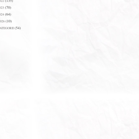
(135)
022
(70)
023
(64)
024
(10)
026
(54)
ATEGORII