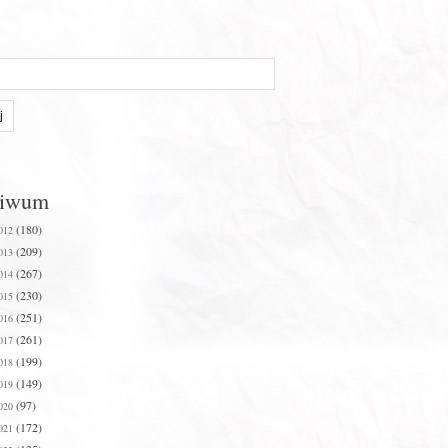
hiwum
(180)
012
(209)
013
(267)
014
(230)
015
(251)
016
(261)
017
(199)
018
(149)
019
(97)
020
(172)
021