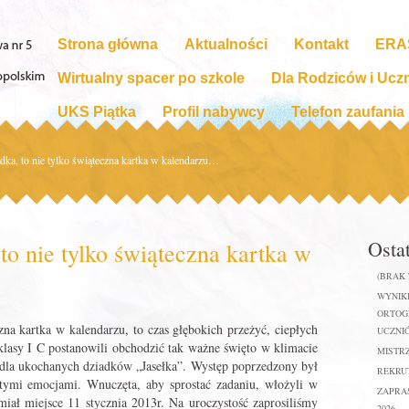
Strona główna
Aktualności
Kontakt
ERA
Wirtualny spacer po szkole
Dla Rodziców i Ucz
UKS Piątka
Profil nabywcy
Telefon zaufania
dka, to nie tylko świąteczna kartka w kalendarzu…
Osta
to nie tylko świąteczna kartka w
(BRAK
WYNIKI
ORTOGR
zna kartka w kalendarzu, to czas głębokich przeżyć, ciepłych
UCZNIÓ
lasy I C postanowili obchodzić tak ważne święto w klimacie
MISTR
dla ukochanych dziadków „Jasełka”. Występ poprzedzony był
REKRUT
tymi emocjami. Wnuczęta, aby sprostać zadaniu, włożyli w
ZAPRA
 miał miejsce 11 stycznia 2013r. Na uroczystość zaprosiliśmy
2026