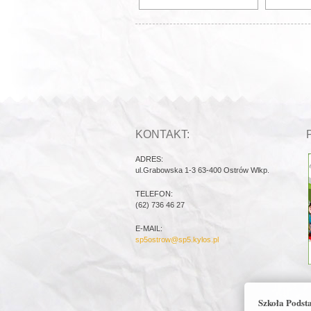
KONTAKT:
ADRES:
ul.Grabowska 1-3 63-400 Ostrów Wlkp.
TELEFON:
(62) 736 46 27
E-MAIL:
sp5ostrow@sp5.kylos.pl
Szkoła Podst