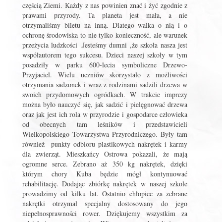
częścią Ziemi. Każdy z nas powinien znać i żyć zgodnie z
prawami przyrody. Ta planeta jest mała, a nie
otrzymaliśmy biletu na inną. Dlatego walka o nią i o
ochronę środowiska to nie tylko konieczność, ale warunek
przeżycia ludzkości .Jesteśmy dumni ,że szkoła nasza jest
współautorem tego sukcesu. Dzieci naszej szkoły w tym
posadziły w parku 600-lecia symboliczne Drzewo-
Przyjaciel. Wielu uczniów skorzystało z możliwości
otrzymania sadzonek i wraz z rodzinami sadzili drzewa w
swoich przydomowych ogródkach. W trakcie imprezy
można było nauczyć się, jak sadzić i pielęgnować drzewa
oraz jak jest ich rola w przyrodzie i gospodarce człowieka
od obecnych tam leśników i przedstawicieli
Wielkopolskiego Towarzystwa Przyrodniczego. Były tam
również punkty odbioru plastikowych nakrętek i karmy
dla zwierząt. Mieszkańcy Ostrowa pokazali, że mają
ogromne serce. Zebrano aż 350 kg nakrętek, dzięki
którym chory Kuba będzie mógł kontynuować
rehabilitację. Dodając zbiórkę nakrętek w naszej szkole
prowadzimy od kilku lat. Ostatnio chłopiec za zebrane
nakrętki otrzymał specjalny dostosowany do jego
niepełnosprawności rower. Dziękujemy wszystkim za