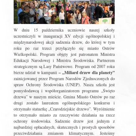
W dniu 15 października uczniowie naszej szkoły
uczestniczyli w inauguracji XV edycji ogólnopolskiej i
międzynarodowej akcji sadzenia drzew, do której w tym
roku po raz trzeci przyłączyło się miasto Ostrów
Wielkopolski. Program objęty jest patronatem Ministra
Edukacji Narodowej i Ministra Środowiska. Partnerem
strategicznym są Lasy Państwowe. Program od 2007 roku
– „Miliard drzew dla planety”
bierze udział w kampanii
zainicjowanej przez Program Narodów Zjednoczonych do
spraw Ochrony Środowiska (UNEP). Nasza szkoła jest
pomysłodawcą i współorganizatorem programu „Święto
drzewa” w naszym mieście. Gmina Miasto Ostrów po raz
drugi zostało laureatem ogólnopolskiego konkursu i
otrzymało statuetkę „Czarodziejskie drzewo”. Wyróżnienie
to otrzymało miasto za rzeczywiste działania na rzecz
ochrony środowiska. Sadzenie drzew jest jednym z
najbardziej opłacalnych, skutecznych i prostych sposobów
przeciwdziałania zmianom klimatycznym. Jesteśmy