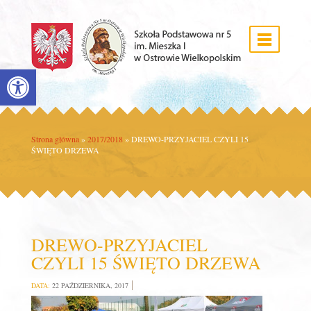
Open toolbar
Strona główna
»
2017/2018
»
DREWO-PRZYJACIEL CZYLI 15
ŚWIĘTO DRZEWA
DREWO-PRZYJACIEL
CZYLI 15 ŚWIĘTO DRZEWA
DATA:
22 PAŹDZIERNIKA, 2017