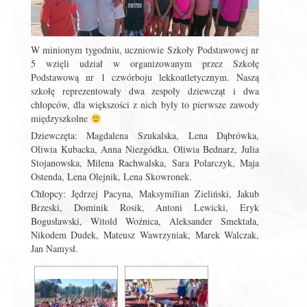
W minionym tygodniu, uczniowie Szkoły Podstawowej nr
5 wzięli udział w organizowanym przez Szkołę
Podstawową nr 1 czwórboju lekkoatletycznym. Naszą
szkołę reprezentowały dwa zespoły dziewcząt i dwa
chłopców, dla większości z nich były to pierwsze zawody
międzyszkolne
Dziewczęta: Magdalena Szukalska, Lena Dąbrówka,
Oliwia Kubacka, Anna Niezgódka, Oliwia Bednarz, Julia
Stojanowska, Milena Rachwalska, Sara Polarczyk, Maja
Ostenda, Lena Olejnik, Lena Skowronek.
Chłopcy: Jędrzej Pacyna, Maksymilian Zieliński, Jakub
Brzeski, Dominik Rosik, Antoni Lewicki, Eryk
Bogusławski, Witold Woźnica, Aleksander Smektała,
Nikodem Dudek, Mateusz Wawrzyniak, Marek Walczak,
Jan Namysł.