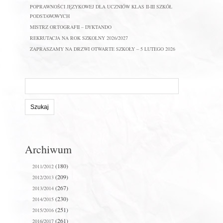
POPRAWNOŚCI JĘZYKOWEJ DLA UCZNIÓW KLAS II-III SZKÓŁ
PODSTAWOWYCH
MISTRZ ORTOGRAFII – DYKTANDO
REKRUTACJA NA ROK SZKOLNY 2026/2027
ZAPRASZAMY NA DRZWI OTWARTE SZKOŁY – 5 LUTEGO 2026
Szukaj
na
stronie:
Archiwum
(180)
2011/2012
(209)
2012/2013
(267)
2013/2014
(230)
2014/2015
(251)
2015/2016
(261)
2016/2017