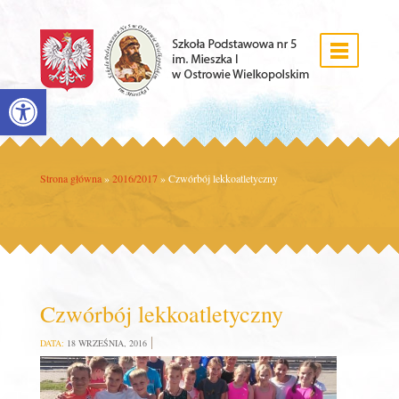
Open toolbar
Strona główna
»
2016/2017
»
Czwórbój lekkoatletyczny
Czwórbój lekkoatletyczny
DATA:
18 WRZEŚNIA, 2016