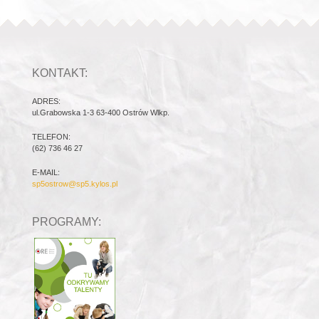
KONTAKT:
ADRES:
ul.Grabowska 1-3 63-400 Ostrów Wlkp.
TELEFON:
(62) 736 46 27
E-MAIL:
sp5ostrow@sp5.kylos.pl
PROGRAMY: