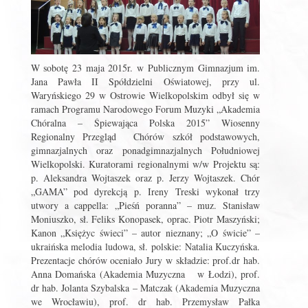
W sobotę 23 maja 2015r. w Publicznym Gimnazjum im.
Jana Pawła II Spółdzielni Oświatowej, przy ul.
Waryńskiego 29 w Ostrowie Wielkopolskim odbył się w
ramach Programu Narodowego Forum Muzyki „Akademia
Chóralna – Śpiewająca Polska 2015” Wiosenny
Regionalny Przegląd Chórów szkół podstawowych,
gimnazjalnych oraz ponadgimnazjalnych Południowej
Wielkopolski. Kuratorami regionalnymi w/w Projektu są:
p. Aleksandra Wojtaszek oraz p. Jerzy Wojtaszek. Chór
„GAMA” pod dyrekcją p. Ireny Treski wykonał trzy
utwory a cappella: „Pieśń poranna” – muz. Stanisław
Moniuszko, sł. Feliks Konopasek, oprac. Piotr Maszyński;
Kanon „Księżyc świeci” – autor nieznany; „O świcie” –
ukraińska melodia ludowa, sł. polskie: Natalia Kuczyńska.
Prezentacje chórów oceniało Jury w składzie: prof.dr hab.
Anna Domańska (Akademia Muzyczna w Łodzi), prof.
dr hab. Jolanta Szybalska – Matczak (Akademia Muzyczna
we Wrocławiu), prof. dr hab. Przemysław Pałka