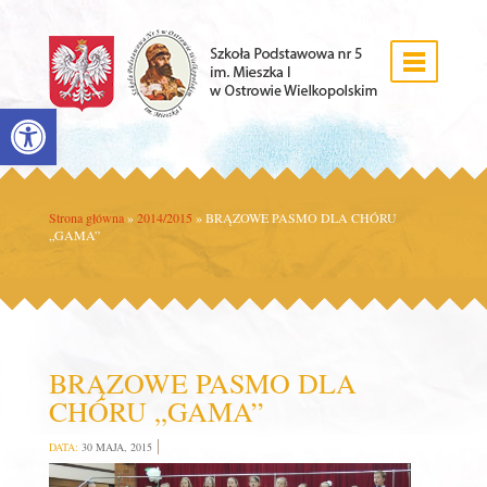
Open toolbar
Strona główna
»
2014/2015
»
BRĄZOWE PASMO DLA CHÓRU
„GAMA”
BRĄZOWE PASMO DLA
CHÓRU „GAMA”
DATA:
30 MAJA, 2015