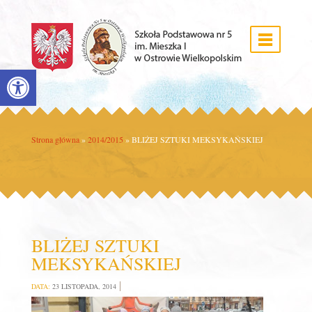
Open toolbar
Strona główna
»
2014/2015
»
BLIŻEJ SZTUKI MEKSYKAŃSKIEJ
BLIŻEJ SZTUKI
MEKSYKAŃSKIEJ
DATA:
23 LISTOPADA, 2014