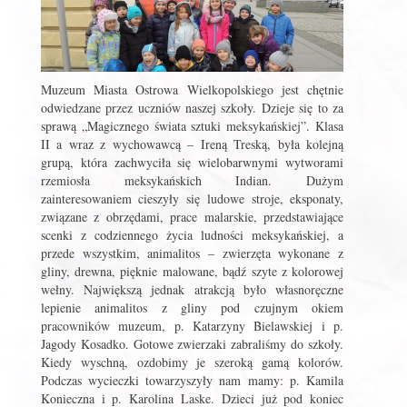
Muzeum Miasta Ostrowa Wielkopolskiego jest chętnie
odwiedzane przez uczniów naszej szkoły. Dzieje się to za
sprawą „Magicznego świata sztuki meksykańskiej”. Klasa
II a wraz z wychowawcą – Ireną Treską, była kolejną
grupą, która zachwyciła się wielobarwnymi wytworami
rzemiosła meksykańskich Indian. Dużym
zainteresowaniem cieszyły się ludowe stroje, eksponaty,
związane z obrzędami, prace malarskie, przedstawiające
scenki z codziennego życia ludności meksykańskiej, a
przede wszystkim, animalitos – zwierzęta wykonane z
gliny, drewna, pięknie malowane, bądź szyte z kolorowej
wełny. Największą jednak atrakcją było własnoręczne
lepienie animalitos z gliny pod czujnym okiem
pracowników muzeum, p. Katarzyny Bielawskiej i p.
Jagody Kosadko. Gotowe zwierzaki zabraliśmy do szkoły.
Kiedy wyschną, ozdobimy je szeroką gamą kolorów.
Podczas wycieczki towarzyszyły nam mamy: p. Kamila
Konieczna i p. Karolina Laske. Dzieci już pod koniec