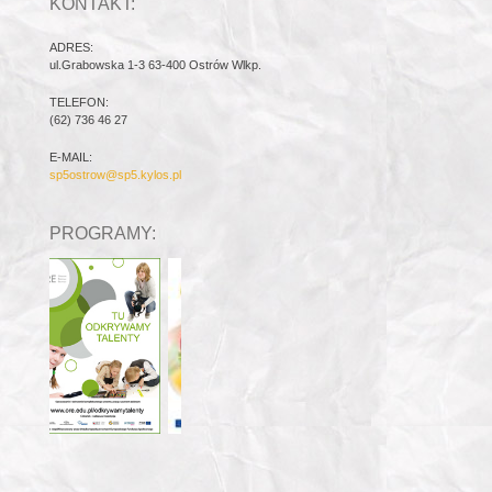
KONTAKT:
ADRES:
ul.Grabowska 1-3 63-400 Ostrów Wlkp.
TELEFON:
(62) 736 46 27
E-MAIL:
sp5ostrow@sp5.kylos.pl
PROGRAMY: