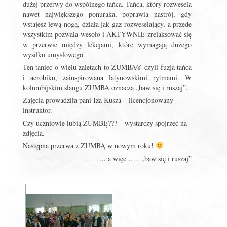
dużej przerwy do wspólnego tańca. Tańca, który rozwesela
nawet największego ponuraka, poprawia nastrój, gdy
wstajesz lewą nogą, działa jak gaz rozweselający, a przede
wszystkim pozwala wesoło i AKTYWNIE zrelaksować się
w przerwie między lekcjami, które wymagają dużego
wysiłku umysłowego.
Ten taniec o wielu zaletach to ZUMBA® czyli fuzja tańca
i aerobiku, zainspirowana latynowskimi rytmami. W
kolumbijskim slangu ZUMBA oznacza „baw się i ruszaj”.
Zajęcia prowadziła pani Iza Kusza – licencjonowany
instruktor.
Czy uczniowie lubią ZUMBĘ??? – wystarczy spojrzeć na
zdjęcia.
Następna przerwa z ZUMBĄ w nowym roku!
…. a więc ….. „baw się i ruszaj”