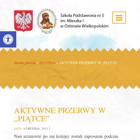
Open toolbar
Strona główna
»
2013/2014
»
AKTYWNE PRZERWY W „PIĄTCE”
AKTYWNE PRZERWY W
„PIĄTCE”
DATA:
9 GRUDNIA, 2013
Nasi uczniowie po raz kolejny zostali zaproszeni podczas