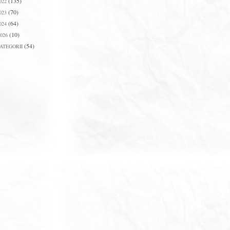
(135)
022
(70)
023
(64)
024
(10)
026
(54)
ATEGORII