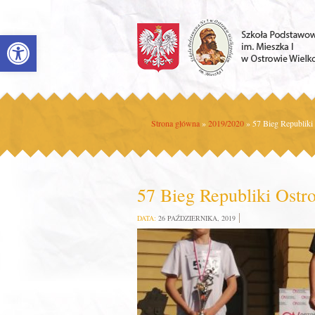
Open toolbar
Strona główna
»
2019/2020
»
57 Bieg Republiki
57 Bieg Republiki Ostr
DATA:
26 PAŹDZIERNIKA, 2019