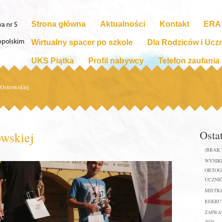
Strona główna
Aktualności
Kontakt
ERA
Wirtualny spacer po szkole
Dla Rodziców i Ucz
UKS Piątka
Profil nabywcy
Telefon zaufania
 Ostrowskiej
Osta
owskiej
(BRAK
WYNIKI
ORTOGR
UCZNIÓ
MISTR
REKRUT
ZAPRA
2026