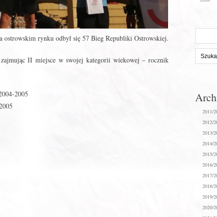
Szukaj
na ostrowskim rynku odbył się 57 Bieg Republiki Ostrowskiej.
na
stronie:
zajmując II miejsce w swojej kategorii wiekowej – rocznik
 2004-2005
Arc
-2005
2011/2
2012/2
2013/2
2014/2
2015/2
2016/2
2017/2
2018/2
2019/2
2020/2