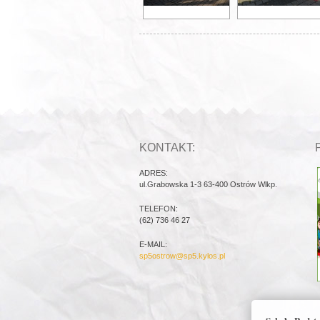
KONTAKT:
ADRES:
ul.Grabowska 1-3 63-400 Ostrów Wlkp.
TELEFON:
(62) 736 46 27
E-MAIL:
sp5ostrow@sp5.kylos.pl