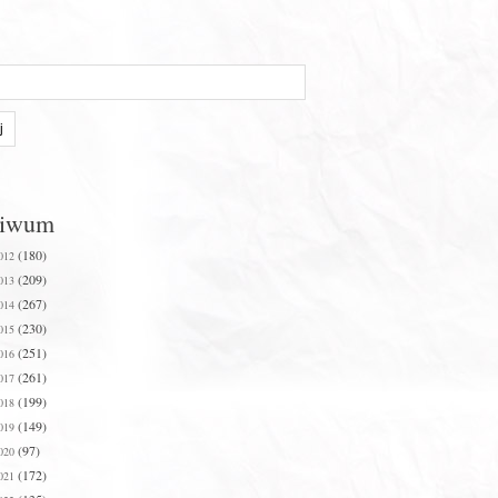
hiwum
(180)
012
(209)
013
(267)
014
(230)
015
(251)
016
(261)
017
(199)
018
(149)
019
(97)
020
(172)
021