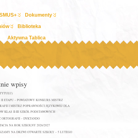
SMUS+
Dokumenty
niów
Biblioteka
Aktywna Tablica
tnie wpisy
 TYTUŁU)
 II ETAPU – POWIATOWY KONKURS MISTRZ
AFII I MISTRZ POPRAWNOŚCI JĘZYKOWEJ DLA
W KLAS II-III SZKÓŁ PODSTAWOWYCH
Z ORTOGRAFII – DYKTANDO
ACJA NA ROK SZKOLNY 2026/2027
SZAMY NA DRZWI OTWARTE SZKOŁY – 5 LUTEGO