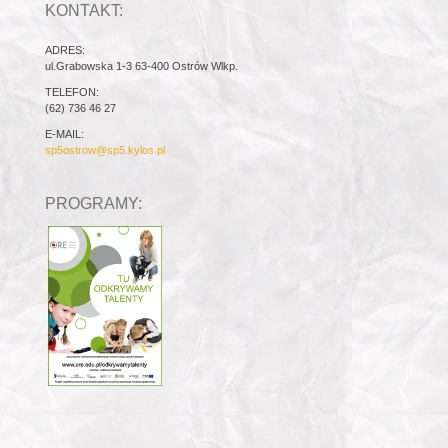
KONTAKT:
ADRES:
ul.Grabowska 1-3 63-400 Ostrów Wlkp.
TELEFON:
(62) 736 46 27
E-MAIL:
sp5ostrow@sp5.kylos.pl
PROGRAMY: