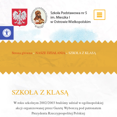
Open toolbar
Strona główna
»
NASZE DZIAŁANIA
»
SZKOŁA Z KLASĄ
SZKOŁA Z KLASĄ
W roku szkolnym 2002/2003 braliśmy udział w ogólnopolskiej
akcji organizowanej przez Gazetę Wyborczą pod patronatem
Prezydenta Rzeczypospolitej Polskiej