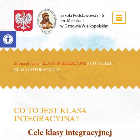
Open toolbar
Strona główna
»
KLASY INTEGRACYJNE
»
CO TO JEST
KLASA INTEGRACYJNA?
CO TO JEST KLASA
INTEGRACYJNA?
Cele klasy integracyjnej