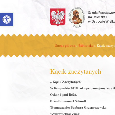
Open toolbar
Strona główna
»
Biblioteka
»
Kącik zaczy
Kącik zaczytanych
„ Kącik Zaczytanych”
W listopadzie 2018 roku proponujemy książkę
Oskar i pani Róża.
Eric- Emmanuel Schmitt
Tłumaczenie: Barbara Grzegorzewska
Wydawnictwo: Znak