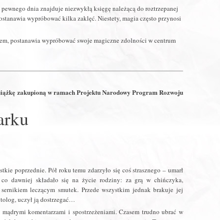
ak pewnego dnia znajduje niezwykłą księgę należącą do roztrzepanej
stanawia wypróbować kilka zaklęć. Niestety, magia często przynosi
wem, postanawia wypróbować swoje magiczne zdolności w centrum
 książkę zakupioną w ramach Projektu Narodowy Program Rozwoju
arku
stkie poprzednie. Pół roku temu zdarzyło się coś strasznego – umarł
 co dawniej składało się na życie rodziny: za grą w chińczyka,
sernikiem leczącym smutek. Przede wszystkim jednak brakuje jej
itolog, uczył ją dostrzegać…
zo mądrymi komentarzami i spostrzeżeniami. Czasem trudno ubrać w