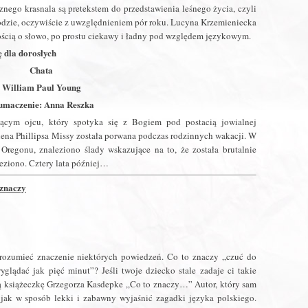
znego krasnala są pretekstem do przedstawienia leśnego życia, czyli
rodzie, oczywiście z uwzględnieniem pór roku. Lucyna Krzemieniecka
ością o słowo, po prostu ciekawy i ładny pod względem językowym.
 dla dorosłych
Chata
William Paul Young
umaczenie: Anna Reszka
ącym ojcu, który spotyka się z Bogiem pod postacią jowialnej
na Phillipsa Missy została porwana podczas rodzinnych wakacji. W
Oregonu, znaleziono ślady wskazujące na to, że została brutalnie
eziono. Cztery lata później…
 znaczy
rozumieć znaczenie niektórych powiedzeń. Co to znaczy „czuć do
glądać jak pięć minut”? Jeśli twoje dziecko stale zadaje ci takie
zą książeczkę Grzegorza Kasdepke „Co to znaczy…” Autor, który sam
 jak w sposób lekki i zabawny wyjaśnić zagadki języka polskiego.