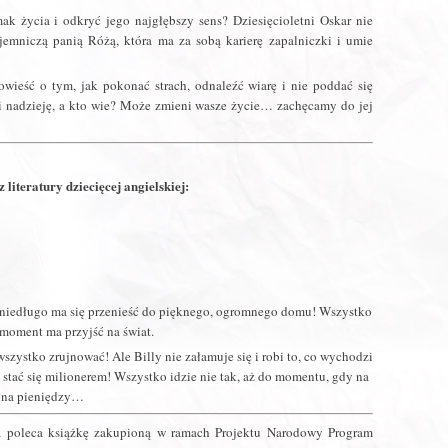
 życia i odkryć jego najgłębszy sens? Dziesięcioletni Oskar nie
ajemniczą panią Różą, która ma za sobą karierę zapalniczki i umie
ieść o tym, jak pokonać strach, odnaleźć wiarę i nie poddać się
 i nadzieję, a kto wie? Może zmieni wasze życie… zachęcamy do jej
iteratury dziecięcej angielskiej:
uż niedługo ma się przenieść do pięknego, ogromnego domu! Wszystko
 moment ma przyjść na świat.
zystko zrujnować! Ale Billy nie załamuje się i robi to, co wychodzi
y stać się milionerem! Wszystko idzie nie tak, aż do momentu, gdy na
ełna pieniędzy…
a poleca książkę zakupioną w ramach Projektu Narodowy Program