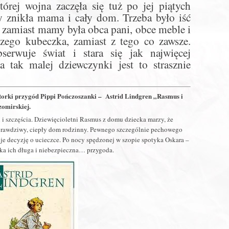
tórej wojna zaczęła się tuż po jej piątych
 znikła mama i cały dom. Trzeba było iść
 zamiast mamy była obca pani, obce meble i
zego kubeczka, zamiast z tego co zawsze.
serwuje świat i stara się jak najwięcej
a tak malej dziewczynki jest to strasznie
orki przygód Pippi Pończoszanki – Astrid Lindgren „Rasmus i
omirskiej.
i szczęścia. Dziewięcioletni Rasmus z domu dziecka marzy, że
u prawdziwy, ciepły dom rodzinny. Pewnego szczególnie pechowego
e decyzję o ucieczce. Po nocy spędzonej w szopie spotyka Oskara –
a ich długa i niebezpieczna… przygoda.