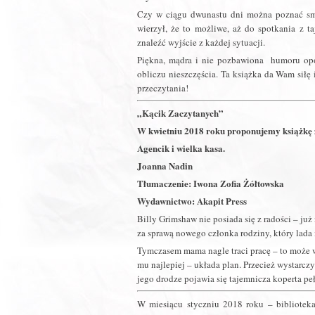
Czy w ciągu dwunastu dni można poznać smak
wierzył, że to możliwe, aż do spotkania z t
znaleźć wyjście z każdej sytuacji.
Piękna, mądra i nie pozbawiona humoru opow
obliczu nieszczęścia. Ta książka da Wam siłę
przeczytania!
„Kącik Zaczytanych”
W kwietniu 2018 roku proponujemy książkę z l
Agencik i wielka kasa.
Joanna Nadin
Tłumaczenie: Iwona Zofia Żółtowska
Wydawnictwo: Akapit Press
Billy Grimshaw nie posiada się z radości – j
za sprawą nowego członka rodziny, który lada
Tymczasem mama nagle traci pracę – to może ws
mu najlepiej – układa plan. Przecież wystarcz
jego drodze pojawia się tajemnicza koperta p
W miesiącu styczniu 2018 roku – bibliotek