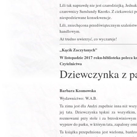
Lili tak naprawdę nie jest czarodziejką. Jedn
czarownicy Surulundy Knorks. Z ciekawości po
niespodziewane konsekwencje.
Lili, zniechęcona przedświątecznym szaleńst
handlowym.
Aż trudno uwierzyć, co wyczaruje!
„Kącik Zaczytanych”
W listopadzie 2017 roku-biblioteka poleca
Czytelnictwa
Dziewczynka z p
Barbara Kosmowska
Wydawnictwo: W.A.B.
Ta zima jest dla Andzi zupełnie inna niż wszy
jej tata. Dziewczynka tęskni za wszystkim,
rozmowami przy stole i za brzoskwiniowym 
wypraw do parku, w którym tata, zapalony orn
Ta książka przepełniona jest wieloma, bard