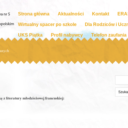
Strona główna
Aktualności
Kontakt
ERA
Wirtualny spacer po szkole
Dla Rodziców i Ucz
UKS Piątka
Profil nabywcy
Telefon zaufania
tanych
Szukaj
na
stronie:
 z literatury młodzieżowej francuskiej: