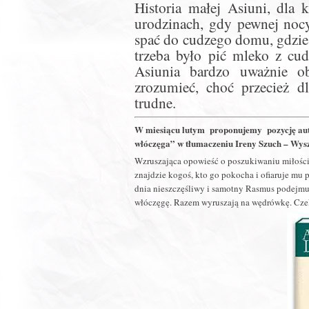
Historia małej Asiuni, dla k
urodzinach, gdy pewnej nocy
spać do cudzego domu, gdzie
trzeba było pić mleko z cud
Asiunia bardzo uważnie ob
zrozumieć, choć przecież dl
trudne.
W miesiącu lutym proponujemy pozycję aut
włóczęga” w tłumaczeniu Ireny Szuch – Wysz
Wzruszająca opowieść o poszukiwaniu miłości 
znajdzie kogoś, kto go pokocha i ofiaruje m
dnia nieszczęśliwy i samotny Rasmus podejmuj
włóczęgę. Razem wyruszają na wędrówkę. Czek