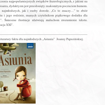
aczenia najpopularniejszych związków frazeologicznych, z jakimi na
o pisarza, dydaktyzm jest przesłonięty znakomitym poczuciem humoru.
najmłodszych, jak i osoby dorosłe. „Co to znaczy…” to zbiór
siu i jego rodzinie, znanych czytelnikom piątkowego dodatku dla
 Śmieszne ilustracje ułatwiają maluchom zrozumienie tekstu.
acja XXI”.
literatury faktu dla najmłodszych „Asiunia” Joanny Papuzińskiej.