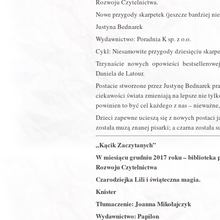
Rozwoju Czytelnictwa.
Nowe przygody skarpetek (jeszcze bardziej ni
Justyna Bednarek
Wydawnictwo: Poradnia K sp. z o.o.
Cykl: Niesamowite przygody dziesięciu skarpe
Trzynaście nowych opowieści bestsellerowe
Daniela de Latour.
Postacie stworzone przez Justynę Bednarek pra
ciekawości świata zmieniają na lepsze nie tylko
powinien to być cel każdego z nas – nieważne,
Dzieci zapewne ucieszą się z nowych postaci j
została muzą znanej pisarki; a czarna została 
„Kącik Zaczytanych”
W miesiącu grudniu 2017 roku – biblioteka
Rozwoju Czytelnictwa
Czarodziejka Lili i świąteczna magia.
Knister
Tłumaczenie: Joanna Mikołajczyk
Wydawnictwo: Papilon