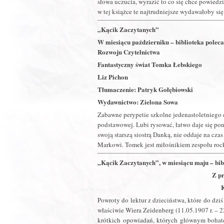
słowa uczucia, wyrazić to co się chce powied
w tej książce te najtrudniejsze wydawałoby się
„Kącik Zaczytanych”
W miesiącu październiku – biblioteka pole
Rozwoju Czytelnictwa
Fantastyczny świat Tomka Łebskiego
Liz Pichon
Tłumaczenie: Patryk Gołębiowski
Wydawnictwo: Zielona Sowa
Zabawne perypetie szkolne jedenastoletniego 
podstawowej. Lubi rysować, łatwo daje się poni
swoją starszą siostrą Danką, nie oddaje na cza
Markowi. Tomek jest miłośnikiem zespołu 
„Kącik Zaczytanych”, w miesiącu maju – bib
Z p
Powroty do lektur z dzieciństwa, które do dz
właściwie Wiera Zeidenberg (11.05.1907 r. – 22
krótkich opowiadań, których głównym bohate