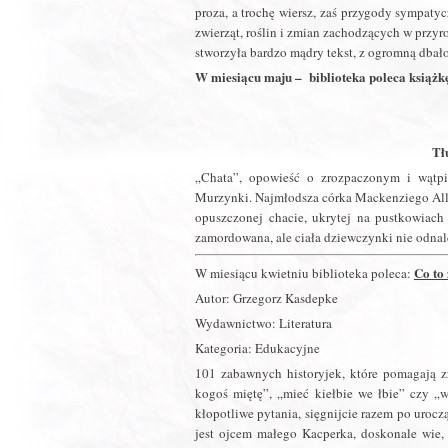
proza, a trochę wiersz, zaś przygody sympatyc
zwierząt, roślin i zmian zachodzących w przy
stworzyła bardzo mądry tekst, z ogromną dbał
W miesiącu maju – biblioteka poleca książkę
Tł
„Chata”, opowieść o zrozpaczonym i wątpi
Murzynki. Najmłodsza córka Mackenziego Alle
opuszczonej chacie, ukrytej na pustkowiach 
zamordowana, ale ciała dziewczynki nie odnal
Co to
W miesiącu kwietniu biblioteka poleca:
Autor: Grzegorz Kasdepke
Wydawnictwo: Literatura
Kategoria: Edukacyjne
101 zabawnych historyjek, które pomagają z
kogoś miętę”, „mieć kiełbie we łbie” czy „wy
kłopotliwe pytania, sięgnijcie razem po uroc
jest ojcem małego Kacperka, doskonale wie,