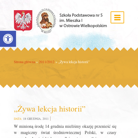
Open toolbar
Strona główna
»
2011/2012
»
„Żywa lekcja historii”
„Żywa lekcja historii”
DATA:
18 GRUDNIA, 2011
W minioną środę 14 grudnia mieliśmy okazję przenieść się
w magiczny świat średniowiecznej Polski, w czasy