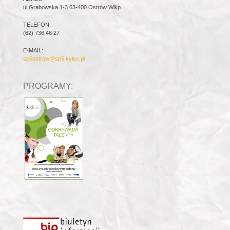
ul.Grabowska 1-3 63-400 Ostrów Wlkp.
TELEFON:
(62) 736 46 27
E-MAIL:
sp5ostrow@sp5.kylos.pl
PROGRAMY: