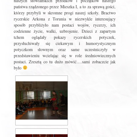
naszych słowiańskich przodków i początków naszego
państwa rządzonego przez Mieszka I, a to za sprawą gości,
którzy przybyli w skromne progi naszej szkoły. Bractwo
rycerskie Arkona z Torunia w niezwykle interesujący
sposób przybliżyło nam postaci wojów, rycerzy, ich
codzienne życie, walki, uzbrojenie. Dzieci z zapartym
tchem oglądały pokazy rycerskich potyczek,
przysłuchiwały się ciekawym i humorystycznym
potyczkom słownym oraz same uczestniczyły w
przedstawieniu wcielając się w role średniowiecznych
postaci. Zresztą co tu dużo mówić….sami zobaczcie jak
było